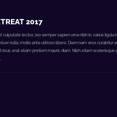
ETREAT 2017
t vulputate lectus, leo semper sapien urna nibh in, varius ligul
er nulla, mollis ante ultrices libero. Diam nam eros curabitur a
t risus, erat etiam pretium mauris diam. Nibh etiam scelerisque p
…