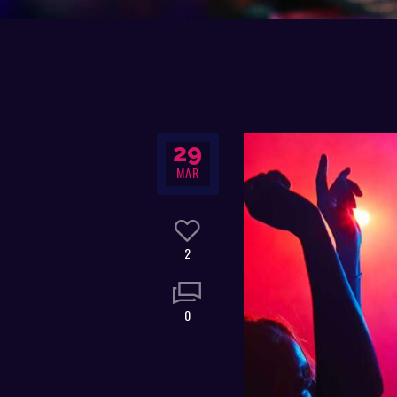
29
MAR
2
0