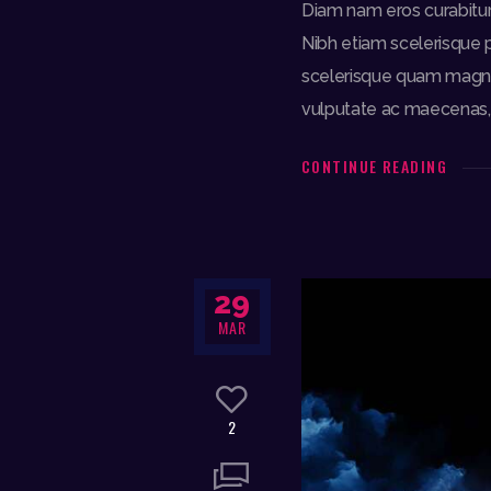
Diam nam eros curabitur 
Nibh etiam scelerisque pu
scelerisque quam magna,
vulputate ac maecenas, 
CONTINUE READING
29
MAR
2