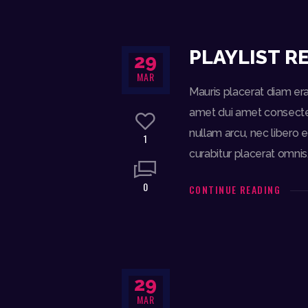
PLAYLIST R
29
MAR
Mauris placerat diam era
amet dui amet consectetu
nullam arcu, nec libero e
1
curabitur placerat omnis
0
CONTINUE READING
29
MAR