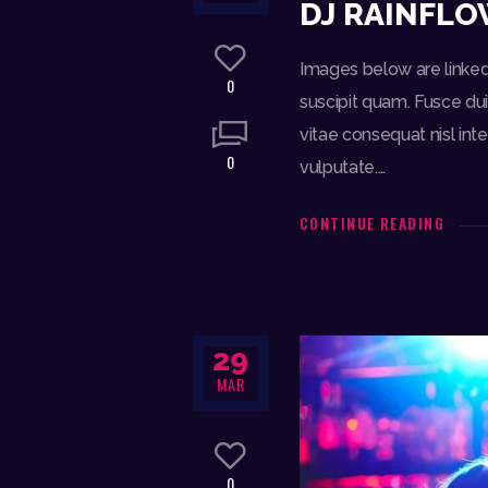
DJ RAINFLO
Images below are linked 
0
suscipit quam. Fusce dui
vitae consequat nisl inte
0
vulputate.…
CONTINUE READING
29
MAR
0